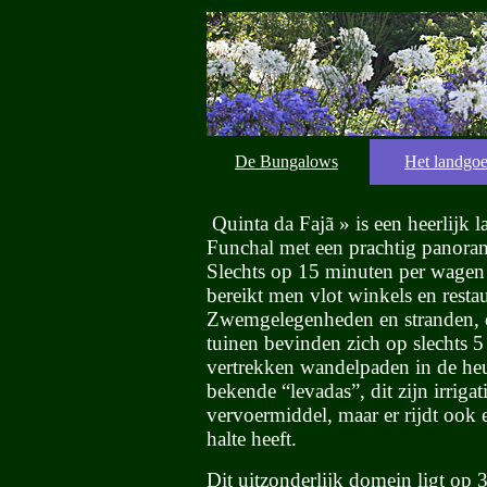
De Bungalows
Het landgo
Quinta da Fajã » is een heerlijk
Funchal met een prachtig panoram
Slechts op 15 minuten per wagen 
bereikt men vlot winkels en restau
Zwemgelegenheden en stranden, d
tuinen bevinden zich op slechts 
vertrekken wandelpaden in de he
bekende “levadas”, dit zijn irriga
vervoermiddel, maar er rijdt ook 
halte heeft.
Dit uitzonderlijk domein ligt op 